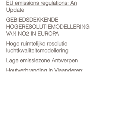
EU emissions regulations: An
Update
GEBIEDSDEKKENDE
HOGERESOLUTIEMODELLERING
VAN NO2 IN EUROPA
Hoge ruimtelijke resolutie
luchtkwaliteitsmodellering
Lage emissiezone Antwerpen
Houtverbranding in Vlaanderen:
Hoe groot is het probleem?
Huishoudelijke verbranding:
toekomstig beleid
Stapstenen en voorbeelden van
bioenergie in Vlaanderen