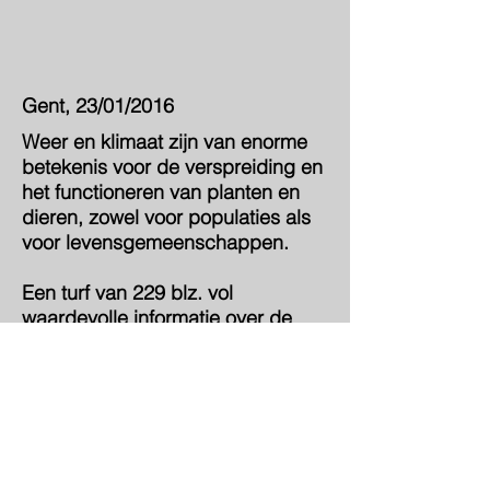
Gent, 23/01/2016
Weer en klimaat zijn van enorme
betekenis voor de verspreiding en
het functioneren van planten en
dieren, zowel voor populaties als
voor levensgemeenschappen.
Een turf van 229 blz. vol
waardevolle informatie over de
invloed van vegetatie en fauna op
het klimaat. Vooral de toelichting
over de werking van bossen
bewijst dat we met het verbranden
van biomassa veel schade
berokkenen aan het klimaat.