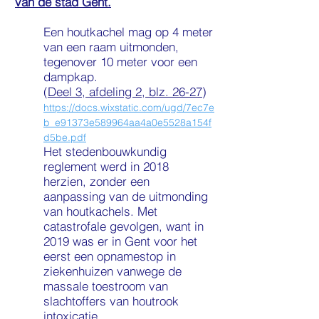
van de stad Gent.
Een houtkachel mag op 4 meter
van een raam uitmonden,
tegenover 10 meter voor een
dampkap.
(
Deel 3, afdeling 2, blz. 26-27
)
https://docs.wixstatic.com/ugd/7ec7e
b_e91373e589964aa4a0e5528a154f
d5be.pdf
Het stedenbouwkundig
reglement werd in 2018
herzien, zonder een
aanpassing van de uitmonding
van houtkachels. Met
catastrofale gevolgen, want in
2019 was er in Gent voor het
eerst een opnamestop in
ziekenhuizen vanwege de
massale toestroom van
slachtoffers van houtrook
intoxicatie.