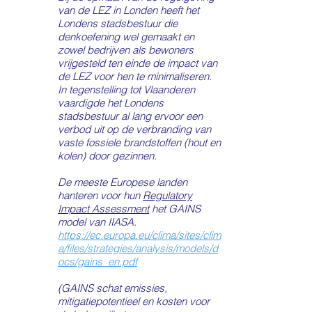
van de LEZ in Londen heeft het
Londens stadsbestuur die
denkoefening wel gemaakt en
zowel bedrijven als bewoners
vrijgesteld ten einde de impact van
de LEZ voor hen te minimaliseren.
In tegenstelling tot Vlaanderen
vaardigde het Londens
stadsbestuur al lang ervoor een
verbod uit op de verbranding van
vaste fossiele brandstoffen (hout en
kolen) door gezinnen.
De meeste Europese landen
hanteren voor hun
Regulatory
Impact Assessment
het GAINS
model van IIASA.
https://ec.europa.eu/clima/sites/clim
a/files/strategies/analysis/models/d
ocs/gains_en.pdf
(GAINS schat emissies,
mitigatiepotentieel en kosten voor