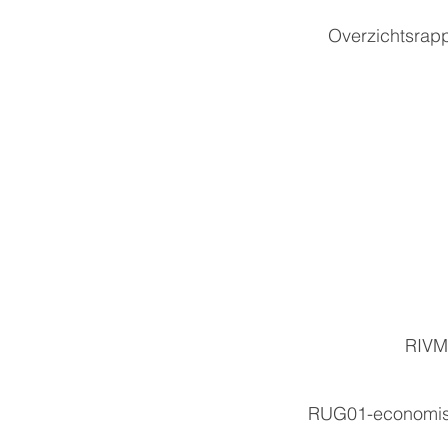
Overzichtsrapp
RIVM
RUG01-economisc