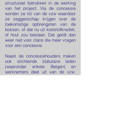
structureel betrokken in de werking
van het project. Via de concessie
worden ze lid van de vzw waardoor
ze zeggenschap krijgen over de
toekomstige opbrengsten van de
bossen, of dat nu uit koolstofkrediet,
of hout zou bestaan. Dat geldt dan
weer niet voor clans die meer vragen
voor een concessie.
Naast de concessiehouders maken
ook stichtende statutaire leden
(waaronder enkele Belgen) en
werknemers deel uit van de vzw.
‘Het is een kwestie van evenwicht
vinden tussen bosbouw en de
belangen van de bevolking’, aldus
Heytens.
Het belang van dat evenwicht werd
hem 10 jaar geleden duidelijk. Toen