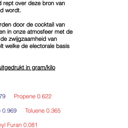
d rept over deze bron van
rd wordt.
rden door de cocktail van
ren in onze atmosfeer met de
t de zwijgzaamheid van
 welke de electorale basis
itgedrukt in gram/kilo
.179
Propene 0.622
e 0.969
Toluene 0.365
hyl Furan 0.081