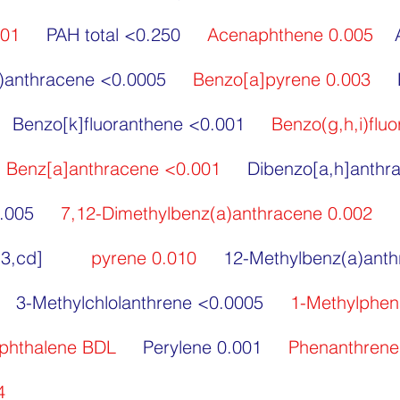
101
PAH total <0.250
Acenaphthene 0.005
a)anthracene <0.0005
Benzo[a]pyrene 0.003
Benzo[k]fluoranthene <0.001
Benzo(g,h,i)flu
8
Benz[a]anthracene <0.001
Dibenzo[a,h]anthr
 0.005
7,12-Dimethylbenz(a)anthracene 0.002
,2,3,cd]
pyrene 0.010
12-Methylbenz(a)anth
3-Methylchlolanthrene <0.0005
1-Methylphen
aphthalene BDL
Perylene 0.001
Phenanthrene
4