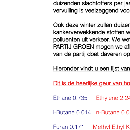
duizenden slachtoffers per j
vervuiling is veelzeggend voo
Ook deze winter zullen duizen
kankerverwekkende stoffen we
polluenten uit verkeer. We w
PARTIJ GROEN mogen we aflei
van de partij doet daveren o
Hieronder vindt u een lijst v
Dit is de heerlijke geur van h
Ethane 0.735
Ethylene 2.2
i-Butane 0.014
n-Butane 0.
Furan 0.171
Methyl Ethyl 