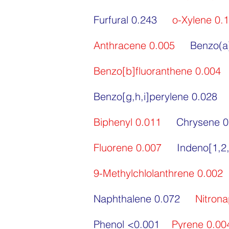
Furfural 0.243
o-Xylene 0.
Anthracene 0.005
Benzo(
Benzo[b]fluoranthene 0.004
Benzo[g,h,i]perylene 0.02
Biphenyl 0.011
Chrysene
Fluorene 0.007
Indeno[1
9-Methylchlolanthrene 0.002
Naphthalene 0.072
Nitron
Phenol <0.001
Pyrene 0.00