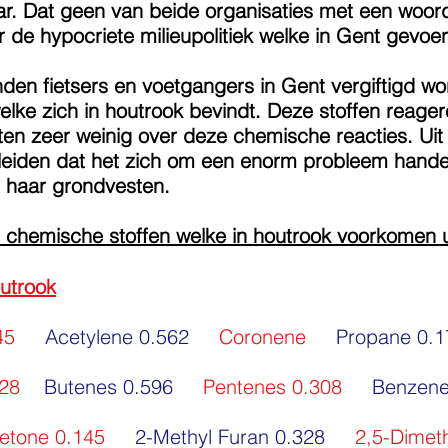
aar. Dat geen van beide organisaties met een woor
r de hypocriete milieupolitiek welke in Gent gevoe
den fietsers en voetgangers in Gent vergiftigd wo
lke zich in houtrook bevindt. Deze stoffen reage
eten zeer weinig over deze chemische reacties. Ui
den dat het zich om een enorm probleem handelt
p haar grondvesten.
an chemische stoffen welke in houtrook voorkomen u
outrook
45
Acetylene 0.562
Coronene
Propane 0
028
Butenes 0.596
Pentenes 0.308
Benzen
Ketone 0.145
2-Methyl Furan 0.328
2,5-Dimet