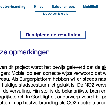
outverbranding
Milieu
Natuur en bos
Mobiliteit
Lid worden is gratis
Raadpleeg de resultaten
nze opmerkingen
van dit project wordt het bewijs geleverd dat de
sl
igent Mobiel op een correcte wijze verwoord dat we
eau. Als Burgerplatform hebben wij er steeds na
t huidige stadsbestuur niet gelukt is. De NO2 vervuil
e vervuiling. Fijn stof is de belangrijkste bron en
rijkste rol. In Gent ligt dit onderwerp vooral bij
j zetten in op houtverbranding als CO2 neutrale ene