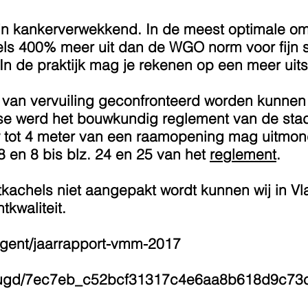
ijn kankerverwekkend. In de meest optimale o
s 400% meer uit dan de WGO norm voor fijn st
n de praktijk mag je rekenen op een meer uit
van vervuiling geconfronteerd worden kunnen 
yse werd het bouwkundig reglement van de st
 tot 4 meter van een raamopening mag uitmon
8 en 8 bis blz. 24 en 25 van het
reglement
.
kachels niet aangepakt wordt kunnen wij in V
tkwaliteit.
.gent/jaarrapport-vmm-2017
om/ugd/7ec7eb_c52bcf31317c4e6aa8b618d9c73c