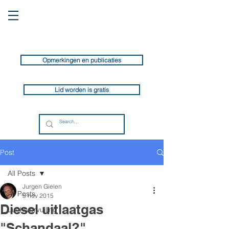
Opmerkingen en publicaties
Lid worden is gratis
Post
All Posts
Jurgen Gielen
All Posts
5 nov 2015
Diesel uitlaatgas
Luchtvervuiling
"Schandaal?"