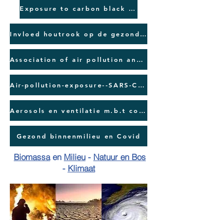
Exposure to carbon black ufp's
Invloed houtrook op de gezondheid
Association of air pollution and green space...
Air-pollution-exposure--SARS-CoV-2-infection
Aerosols en ventilatie m.b.t corona
Gezond binnenmilieu en Covid
Biomassa
en
Milieu
-
Natuur en Bos
-
Klimaat