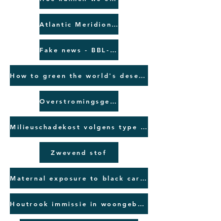
Atlantic Meridional Overturing Circulation - AMOC
Fake news - BBL-VRT-Greenpeace -BRAL
How to green the world's deserts and reverse climate change | Allan Savory
Overstromingsgevoelige zones Vlaanderen
Milieuschadekost volgens type brandstof
Zwevend stof
Maternal exposure to black carbon
Houtrook immissie in woongebouwen